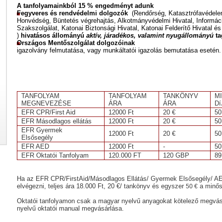
A tanfolyamainkból 15 % engedményt adunk
Fegyveres és rendvédelmi dolgozók
(Rendőrség, Katasztrófavédele
Honvédség, Büntetés végrehajtás, Alkotmányvédelmi Hivatal, Informác
Szakszolgálat, Katonai Biztonsági Hivatal, Katonai Felderítő Hivatal 
)
hivatásos állományú
aktív, járadékos, valamint nyugállományú
ta
Országos Mentőszolgálat dolgozóinak
igazolvány felmutatása, vagy munkáltatói igazolás bemutatása esetén
TANFOLYAM
TANFOLYAM
TANKÖNYV
M
MEGNEVEZÉSE
ÁRA
ÁRA
Dí
EFR CPR/First Aid
12000 Ft
20 €
50
EFR Másodlagos ellátás
12000 Ft
20 €
50
EFR Gyermek
12000 Ft
20 €
50
Elsősegély
EFR AED
12000 Ft
-
50
EFR Oktatói Tanfolyam
120.000 FT
120 GBP
8
Ha az EFR CPR/FirstAid/Másodlagos Ellátás/ Gyermek Elsősegély/ A
elvégezni, teljes ára 18.000 Ft, 20 €/ tankönyv és egyszer
a minősí
50 €
Oktatói tanfolyamon csak a magyar nyelvű anyagokat kötelező megvásár
nyelvű oktatói manual megvásárlása.