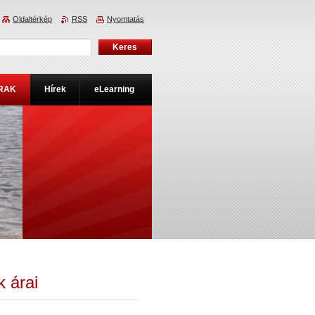
Oldaltérkép
RSS
Nyomtatás
RAK
Hírek
eLearning
 árai