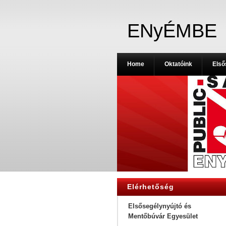
ENyÉMBE
Home
Oktatóink
Első
Elérhetőség
Elsősegélynyújtó és
Mentőbúvár Egyesület