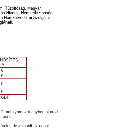
m, Tűzoltóság, Magyar
iós Hivatal, Nemzetbiztonsági
és a Nemzetvédelmi Szolgálat
gjának
,
.
INŐSÍTÉS
JA
 €
 €
 €
 €
9 GBP
ED tanfolyamokat egyben akarod
tési díj.
olni, de javasolt az angol