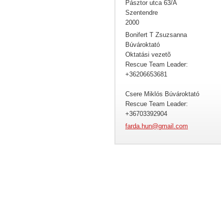
Pásztor utca 63/A
Szentendre
2000
Bonifert T Zsuzsanna
Búvároktató
Oktatási vezetõ
Rescue Team Leader:
+36206653681
Csere Miklós Búvároktató
Rescue Team Leader:
+36703392904
farda.hu
n@gmail.
com