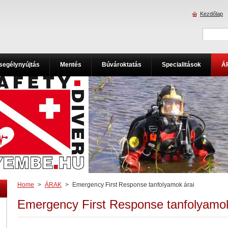
Kezdőlap
segélynyújtás
Mentés
Búvároktatás
Specialitások
Á
Home
>
ÁRAK
>
Emergency First Response tanfolyamok árai
Emergency First Response tanfolyamok