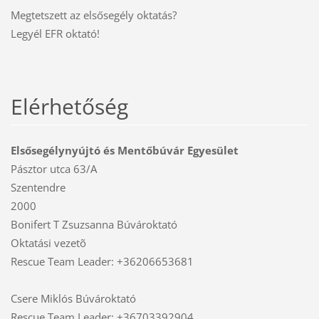
Megtetszett az elsősegély oktatás?
Legyél EFR oktató!
Elérhetőség
Elsősegélynyújtó és Mentőbúvár Egyesület
Pásztor utca 63/A
Szentendre
2000
Bonifert T Zsuzsanna Búvároktató
Oktatási vezetõ
Rescue Team Leader: +36206653681
Csere Miklós Búvároktató
Rescue Team Leader: +36703392904