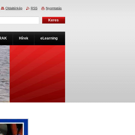
Oldaltérkép
RSS
Nyomtatás
RAK
Hírek
eLearning