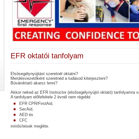
EFR oktatói tanfolyam
Elsősegélynyújtást szeretnél oktatni?
Merülésvezetőként szeretnéd a tudásod kiterjeszteni?
Búvároktató akarsz lenni?
Akkor neked az EFR Instructor (elsősegélynyújtó oktató) tanfolyamra 
A tanfolyam előfeltétele 2 évnél nem régebbi:
EFR CPR/FirstAid,
SecAid,
AED és
CFC
minősítések megléte.