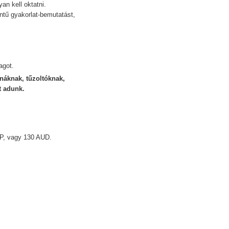
an kell oktatni.
ntű gyakorlat-bemutatást,
yagot.
náknak, tűzoltóknak,
t adunk.
BP, vagy 130 AUD.