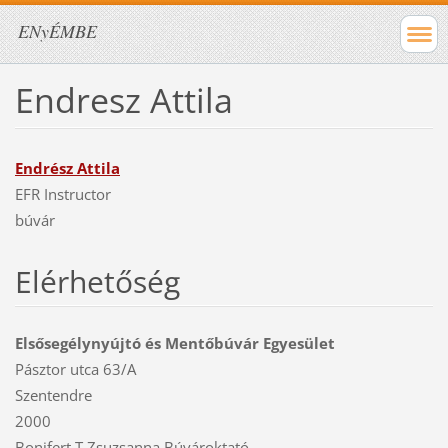
ENyÉMBE
Endresz Attila
Endrész Attila
EFR Instructor
búvár
Elérhetőség
Elsősegélynyújtó és Mentőbúvár Egyesület
Pásztor utca 63/A
Szentendre
2000
Bonifert T Zsuzsanna Búvároktató