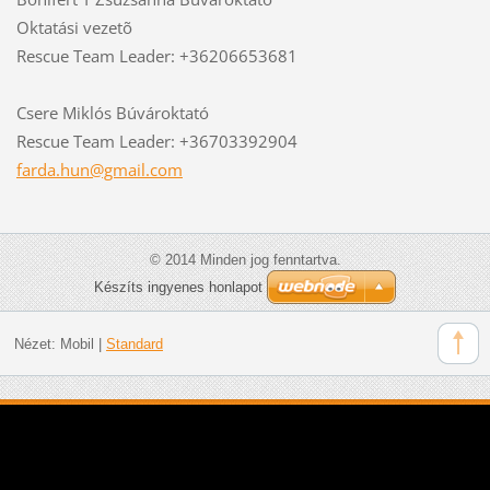
Oktatási vezetõ
Rescue Team Leader: +36206653681
Csere Miklós Búvároktató
Rescue Team Leader: +36703392904
farda.hu
n@gmail.
com
© 2014 Minden jog fenntartva.
Készíts ingyenes honlapot
Nézet:
Mobil
|
Standard