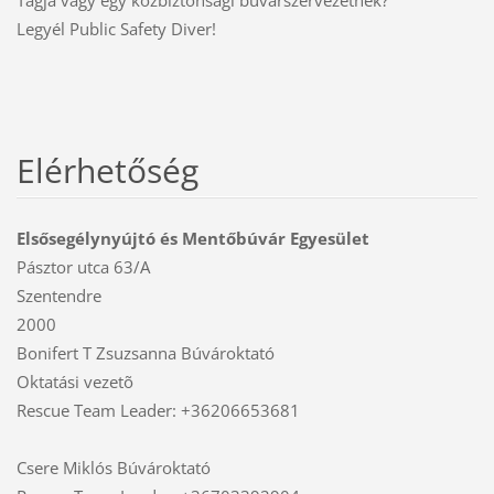
Legyél Public Safety Diver!
Elérhetőség
Elsősegélynyújtó és Mentőbúvár Egyesület
Pásztor utca 63/A
Szentendre
2000
Bonifert T Zsuzsanna Búvároktató
Oktatási vezetõ
Rescue Team Leader: +36206653681
Csere Miklós Búvároktató