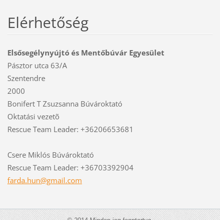
Elérhetőség
Elsősegélynyújtó és Mentőbúvár Egyesület
Pásztor utca 63/A
Szentendre
2000
Bonifert T Zsuzsanna Búvároktató
Oktatási vezetõ
Rescue Team Leader: +36206653681
Csere Miklós Búvároktató
Rescue Team Leader: +36703392904
farda.hu
n@gmail.
com