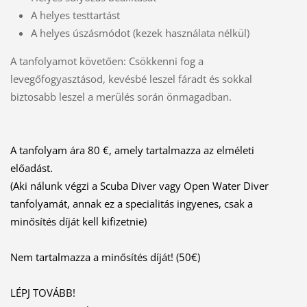
A helyes testtartást
A helyes úszásmódot (kezek használata nélkül)
A tanfolyamot követően: Csökkenni fog a
levegőfogyasztásod, kevésbé leszel fáradt és sokkal
biztosabb leszel a merülés során önmagadban.
A tanfolyam ára 80 €, amely tartalmazza az elméleti
előadást.
(Aki nálunk végzi a Scuba Diver vagy Open Water Diver
tanfolyamát, annak ez a specialitás ingyenes, csak a
minősítés díját kell kifizetnie)
Nem tartalmazza a minősítés díját! (50€)
LÉPJ TOVÁBB!