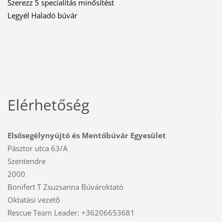
Szerezz 5 specialitás minősítést
Legyél Haladó búvár
Elérhetőség
Elsősegélynyújtó és Mentőbúvár Egyesület
Pásztor utca 63/A
Szentendre
2000
Bonifert T Zsuzsanna Búvároktató
Oktatási vezetõ
Rescue Team Leader: +36206653681