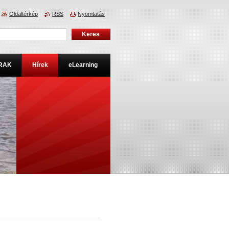
Oldaltérkép
RSS
Nyomtatás
RAK
Hírek
eLearning