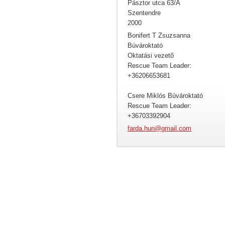
Pásztor utca 63/A
Szentendre
2000
Bonifert T Zsuzsanna
Búvároktató
Oktatási vezetõ
Rescue Team Leader:
+36206653681
Csere Miklós Búvároktató
Rescue Team Leader:
+36703392904
farda.hu
n@gmail.
com