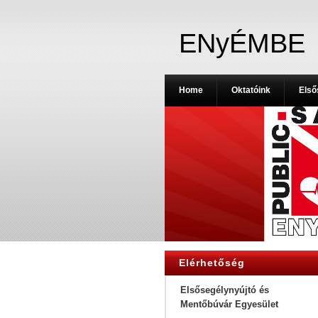
ENyÉMBE
Home
Oktatóink
Első
Elérhetőség
Elsősegélynyújtó és
Mentőbúvár Egyesület