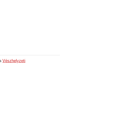
 a
Vészhelyzeti