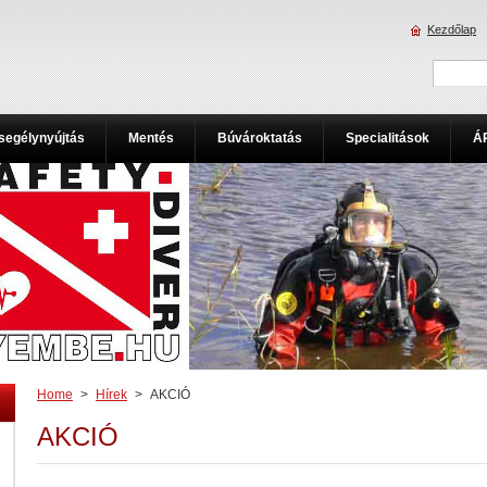
Kezdőlap
segélynyújtás
Mentés
Búvároktatás
Specialitások
Á
Home
>
Hírek
>
AKCIÓ
AKCIÓ