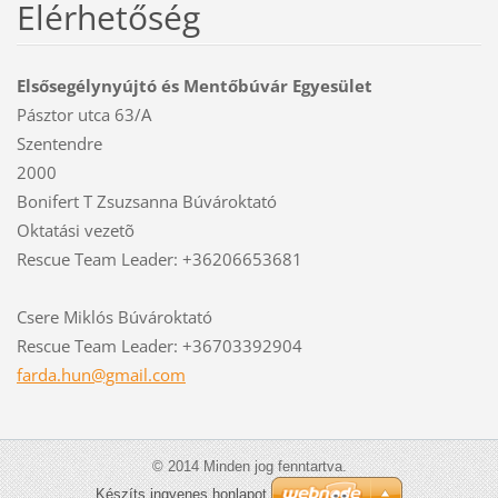
Elérhetőség
Elsősegélynyújtó és Mentőbúvár Egyesület
Pásztor utca 63/A
Szentendre
2000
Bonifert T Zsuzsanna Búvároktató
Oktatási vezetõ
Rescue Team Leader: +36206653681
Csere Miklós Búvároktató
Rescue Team Leader: +36703392904
farda.hu
n@gmail.
com
© 2014 Minden jog fenntartva.
Készíts ingyenes honlapot